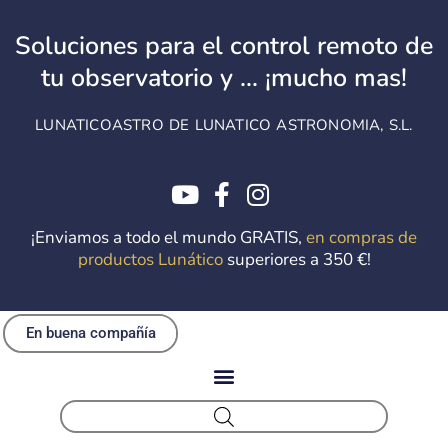
Ir
al
Soluciones para el control remoto de
contenido
tu observatorio y ... ¡mucho mas!
LUNATICOASTRO DE LUNATICO ASTRONOMIA, S.L.
¡Enviamos a todo el mundo GRATIS,
en compras de
productos Lunático
superiores a 350 €!
En buena compañía