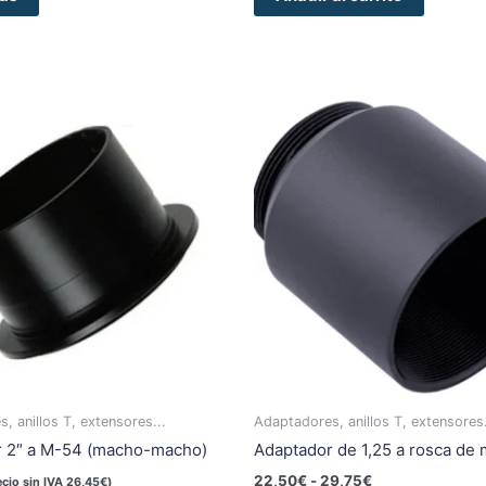
Rango
Es
de
pr
precios:
ti
desde
22,50€
mú
hasta
va
29,75€
La
op
se
pu
el
en
la
pá
, anillos T, extensores...
Adaptadores, anillos T, extensores.
de
r 2″ a M-54 (macho-macho)
Adaptador de 1,25 a rosca de
pr
22,50
€
-
29,75
€
ecio sin IVA
26,45
€
)