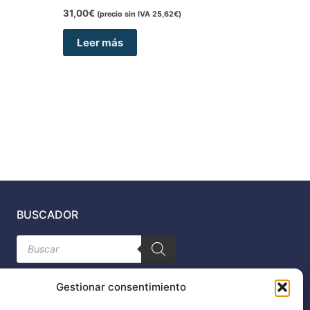
31,00
€
(precio sin IVA
25,62
€
)
Leer más
BUSCADOR
Búsqueda
de
productos
Gestionar consentimiento