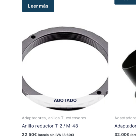
Leer más
AGOTADO
Adaptadores, anillos T, extensores...
Adaptadores
Anillo reductor T-2 / M-48
Adaptado
22,50
€
32,00
€
(precio sin IVA
18,60
€
)
(pr