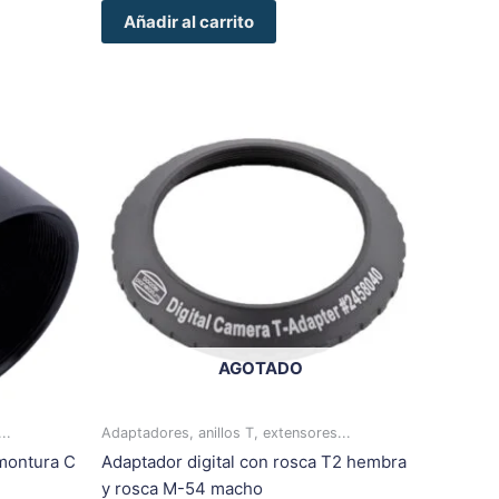
Añadir al carrito
te
oducto
ene
ltiples
riantes.
s
ciones
eden
egir
AGOTADO
gina
..
Adaptadores, anillos T, extensores...
 montura C
Adaptador digital con rosca T2 hembra
oducto
y rosca M-54 macho