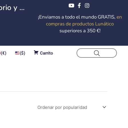
io y ...
¡Enviamos a todo el mundo GRATIS,
en
compras de productos Lunático
superiores a 350 €!
(€)
($)
Carrito