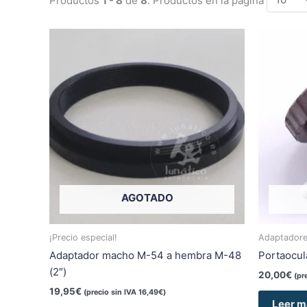
AGOTADO
¡Precio especial!
Adaptadores
Adaptador macho M-54 a hembra M-48
Portaocul
(2″)
20,00
€
(pr
19,95
€
(precio sin IVA
16,49
€
)
Leer m