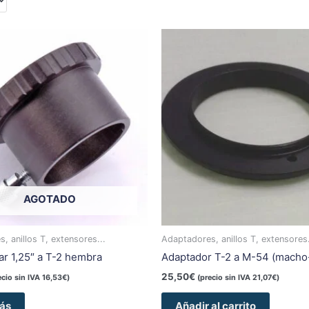
AGOTADO
, anillos T, extensores...
Adaptadores, anillos T, extensores.
ar 1,25″ a T-2 hembra
Adaptador T-2 a M-54 (mach
25,50
€
ecio sin IVA
16,53
€
)
(precio sin IVA
21,07
€
)
ás
Añadir al carrito