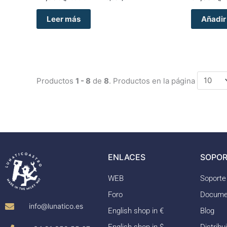
Leer más
Añadir 
Productos
1 - 8
de
8
. Productos en la página
ENLACES
SOPOR
WEB
Soporte
Foro
Docume
info@lunatico.es
English shop in €
Blog
English shop in $
Distribu