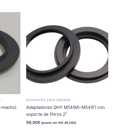
..
Accesorios para cámaras
o-macho)
Adaptadores QHY M54(M)-M54(F) con
soporte de filtros 2″
56,00
€
(precio sin IVA
46,28
€
)