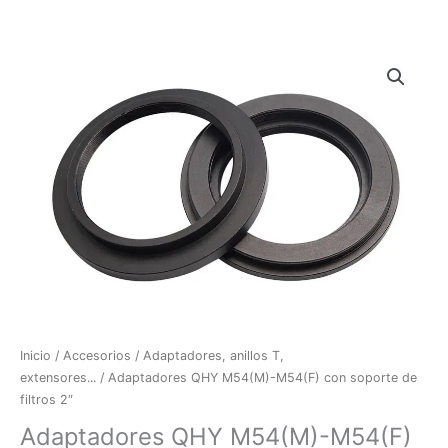
Adaptadores
QHY
M54(M)-
M54(F)
con
soporte
de
filtros
2"
cantidad
Inicio
/
Accesorios
/
Adaptadores, anillos T,
extensores...
/ Adaptadores QHY M54(M)-M54(F) con soporte de
filtros 2″
Adaptadores QHY M54(M)-M54(F)