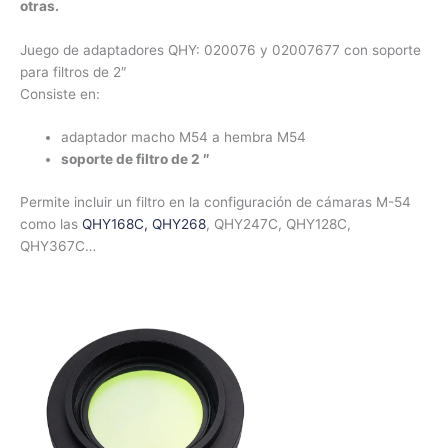
otras.
Juego de adaptadores QHY: 020076 y 02007677 con soporte
para filtros de 2″
Consiste en:
adaptador macho M54 a hembra M54
soporte de filtro de 2 ″
Permite incluir un filtro en la configuración de cámaras M-54
como las
QHY168C,
QHY268
, QHY247C, QHY128C,
QHY367C…