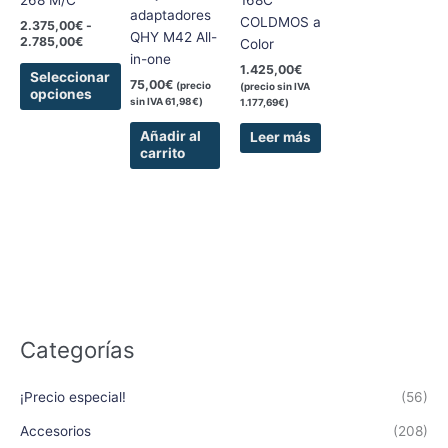
se
adaptadores
COLDMOS a
2.375,00
€
-
pueden
QHY M42 All-
2.785,00
€
Color
elegir
in-one
1.425,00
€
en
Seleccionar
75,00
€
(precio
(precio sin IVA
opciones
la
sin IVA
61,98
€
)
1.177,69
€
)
página
Añadir al
Leer más
de
carrito
producto
Categorías
¡Precio especial!
(56)
Accesorios
(208)