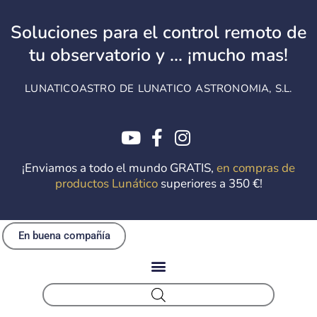
Ir
al
Soluciones para el control remoto de
contenido
tu observatorio y ... ¡mucho mas!
LUNATICOASTRO DE LUNATICO ASTRONOMIA, S.L.
¡Enviamos a todo el mundo GRATIS,
en compras de
productos Lunático
superiores a 350 €!
En buena compañía