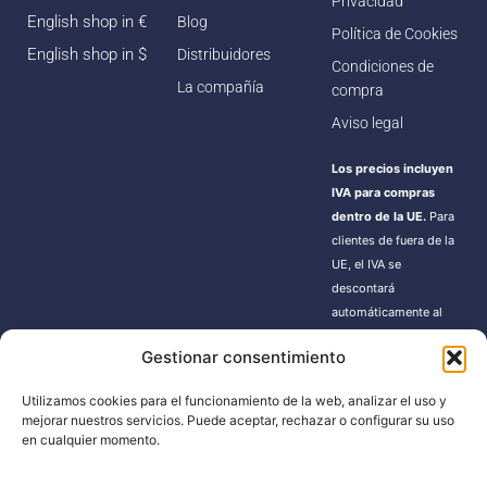
Privacidad
English shop in €
Blog
Política de Cookies
English shop in $
Distribuidores
Condiciones de
La compañía
compra
Aviso legal
Los precios incluyen
IVA para compras
dentro de la UE.
Para
clientes de fuera de la
UE, el IVA se
descontará
automáticamente al
finalizar la compra.
Gestionar consentimiento
Estos pedidos pueden
estar sujetos a gastos
Utilizamos cookies para el funcionamiento de la web, analizar el uso y
de importación según
mejorar nuestros servicios. Puede aceptar, rechazar o configurar su uso
la normativa de cada
en cualquier momento.
país.