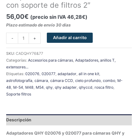
con soporte de filtros 2″
56,00
€
(precio sin IVA
46,28
€
)
Plazo estimado de envío 30 días
Añadir al carrito
-
+
SKU:
CADQHY76&77
Categorías:
Accesorios para cámaras
,
Adaptadores, anillos T,
extensores...
Etiquetas:
020076
,
020077
,
adaptador
,
all in one kit
,
astrofotografía
,
cámara
,
cámara CCD
,
cielo profundo
,
combo
,
M-
48
,
M-54
,
M48
,
M54
,
qhy
,
qhy adapter
,
qhyccd
,
rosca filtro
,
Soporte filtros
Descripción
Adaptadores QHY 020076 y 020077 para cámaras QHY y