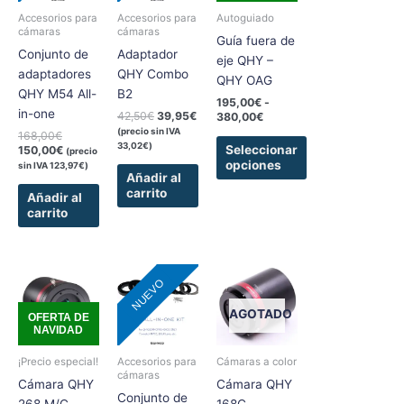
variantes.
380,00€
Accesorios para
Accesorios para
Autoguiado
Las
cámaras
cámaras
Guía fuera de
opciones
Conjunto de
Adaptador
eje QHY –
se
adaptadores
QHY Combo
QHY OAG
pueden
QHY M54 All-
B2
195,00
€
-
elegir
in-one
42,50
€
39,95
€
380,00
€
en
(precio sin IVA
168,00
€
33,02
€
)
la
Seleccionar
150,00
€
(precio
opciones
sin IVA
123,97
€
)
página
Añadir al
de
carrito
Añadir al
producto
carrito
Rango
Este
NUEVO
de
producto
precios:
tiene
desde
AGOTADO
OFERTA DE
2.375,00€
NAVIDAD
múltiples
hasta
variantes.
2.785,00€
¡Precio especial!
Accesorios para
Cámaras a color
Las
cámaras
Cámara QHY
Cámara QHY
opciones
Conjunto de
268 M/C
168C