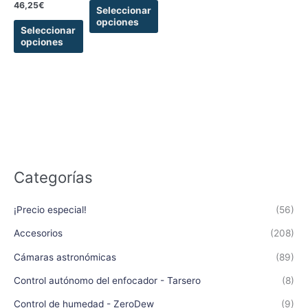
46,25
€
la
la
Seleccionar
opciones
página
página
Seleccionar
de
de
opciones
producto
producto
Categorías
¡Precio especial!
(56)
Accesorios
(208)
Cámaras astronómicas
(89)
Control autónomo del enfocador - Tarsero
(8)
Control de humedad - ZeroDew
(9)