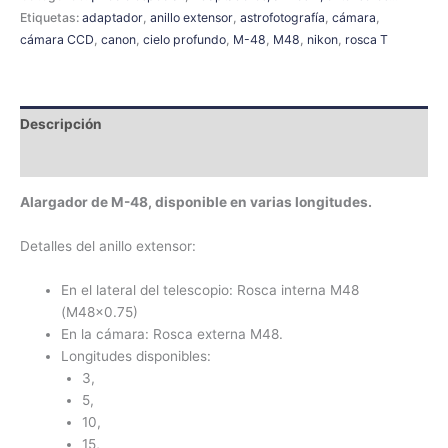
Etiquetas:
adaptador
,
anillo extensor
,
astrofotografía
,
cámara
,
cámara CCD
,
canon
,
cielo profundo
,
M-48
,
M48
,
nikon
,
rosca T
Descripción
Información adicional
Alargador de
M-48, disponible en varias longitudes.
Detalles del anillo extensor:
En el lateral del telescopio: Rosca interna M48
(M48x0.75)
En la cámara: Rosca externa M48.
Longitudes disponibles:
3,
5,
10,
15,