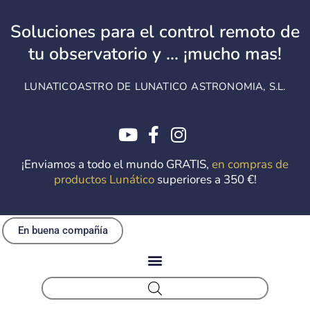
Ir
al
Soluciones para el control remoto de
contenido
tu observatorio y ... ¡mucho mas!
LUNATICOASTRO DE LUNATICO ASTRONOMIA, S.L.
¡Enviamos a todo el mundo GRATIS,
en compras de
productos Lunático
superiores a 350 €!
En buena compañía