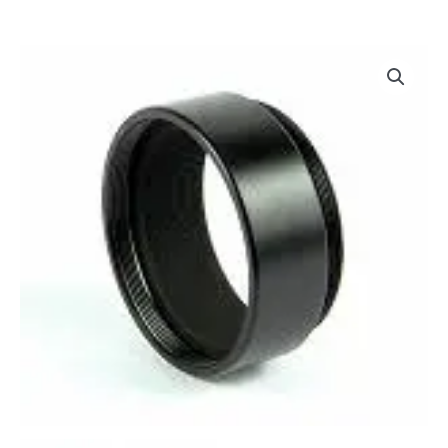
Rango
Alargador
de
M-
precios:
48
desde
cantidad
15,00€
hasta
25,50€