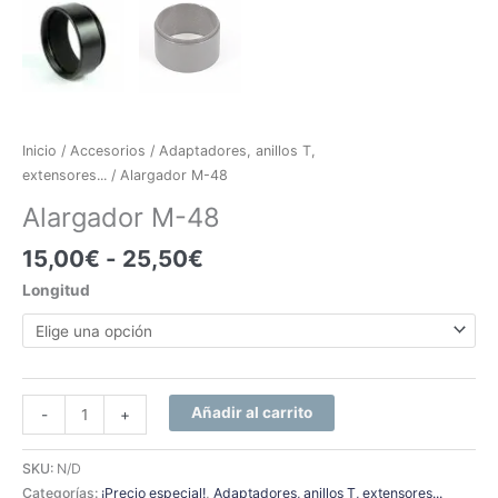
Inicio
/
Accesorios
/
Adaptadores, anillos T,
extensores...
/ Alargador M-48
Alargador M-48
15,00
€
-
25,50
€
Longitud
Añadir al carrito
-
+
SKU:
N/D
Categorías:
¡Precio especial!
,
Adaptadores, anillos T, extensores...