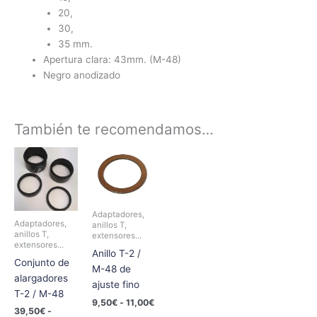
20,
30,
35 mm.
Apertura clara: 43mm. (M-48)
Negro anodizado
También te recomendamos…
Rango
Rango
Este
Este
de
de
producto
producto
precios:
precios:
tiene
tiene
desde
desde
39,50€
9,50€
múltiples
múltiples
hasta
hasta
Adaptadores,
variantes.
variantes.
46,25€
11,00€
Adaptadores,
anillos T,
Las
Las
anillos T,
extensores...
extensores...
opciones
opciones
Anillo T-2 /
Conjunto de
se
se
M-48 de
alargadores
pueden
pueden
ajuste fino
T-2 / M-48
elegir
elegir
9,50
€
-
11,00
€
en
en
39,50
€
-