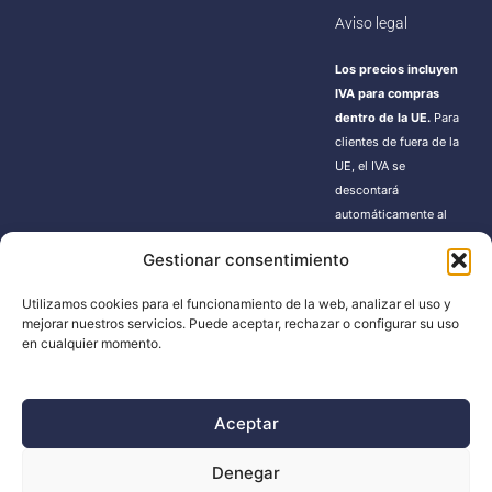
Aviso legal
Los precios incluyen
IVA para compras
dentro de la UE.
Para
clientes de fuera de la
UE, el IVA se
descontará
automáticamente al
finalizar la compra.
Gestionar consentimiento
Estos pedidos pueden
estar sujetos a gastos
Utilizamos cookies para el funcionamiento de la web, analizar el uso y
de importación según
mejorar nuestros servicios. Puede aceptar, rechazar o configurar su uso
la normativa de cada
en cualquier momento.
país.
Aceptar
BUSCADOR
Denegar