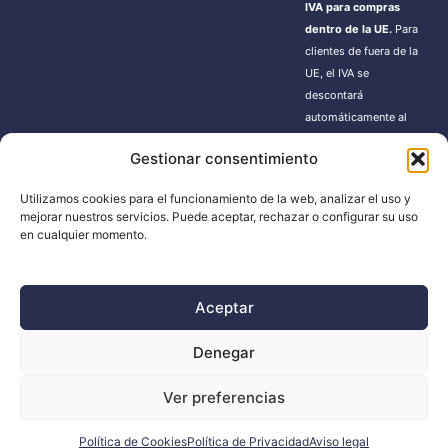
IVA para compras
dentro de la UE.
Para
clientes de fuera de la
UE, el IVA se
descontará
automáticamente al
finalizar la compra.
Gestionar consentimiento
Estos pedidos pueden
estar sujetos a gastos
Utilizamos cookies para el funcionamiento de la web, analizar el uso y
de importación según
mejorar nuestros servicios. Puede aceptar, rechazar o configurar su uso
la normativa de cada
en cualquier momento.
país.
Aceptar
BUSCADOR
Denegar
Búsqueda
Ver preferencias
de
productos
Política de Cookies
Política de Privacidad
Aviso legal