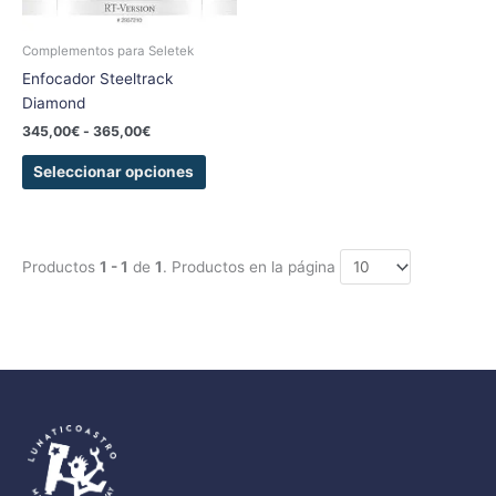
se
pueden
Complementos para Seletek
elegir
Enfocador Steeltrack
en
Diamond
la
345,00
€
-
365,00
€
página
de
Seleccionar opciones
producto
Productos
1 - 1
de
1
. Productos en la página