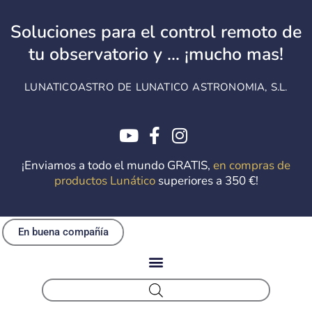
Ir
al
Soluciones para el control remoto de
contenido
tu observatorio y ... ¡mucho mas!
LUNATICOASTRO DE LUNATICO ASTRONOMIA, S.L.
¡Enviamos a todo el mundo GRATIS,
en compras de
productos Lunático
superiores a 350 €!
En buena compañía