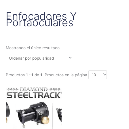
Enfocadores Y
Portaoculares
Mostrando el único resultado
Productos
1 - 1
de
1
. Productos en la página
Rango
Este
de
producto
precios:
tiene
desde
345,00€
múltiples
hasta
variantes.
365,00€
Las
opciones