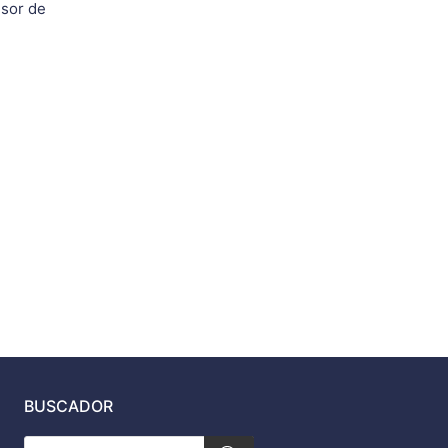
nsor de
oducto
BUSCADOR
Búsqueda