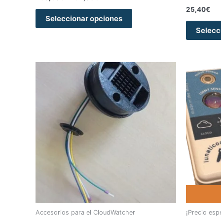
25,40
€
Seleccionar opciones
Selecc
Accesorios para el CloudWatcher
¡Precio espe