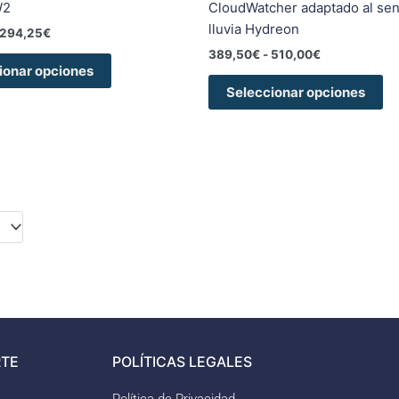
de
de
W2
CloudWatcher adaptado al se
producto
pr
lluvia Hydreon
294,25
€
389,50
€
-
510,00
€
ionar opciones
Seleccionar opciones
TE
POLÍTICAS LEGALES
Política de Privacidad