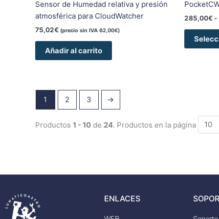
Sensor de Humedad relativa y presión
PocketC
atmosférica para CloudWatcher
285,00
€
-
75,02
€
(precio sin IVA
62,00
€
)
Selecc
Añadir al carrito
1
2
3
→
Productos
1 - 10
de
24
. Productos en la página
ENLACES
SOPOR
WEB
Soporte