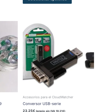
te
oducto
ene
ltiples
riantes.
s
ciones
eden
egir
gina
Accesorios para el CloudWatcher
9
Conversor USB-serie
oducto
23,25
€
(precio sin IVA
19,21
€
)