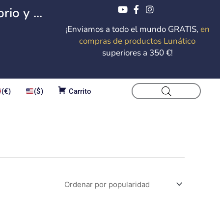
io y ...
¡Enviamos a todo el mundo GRATIS,
en
compras de productos Lunático
superiores a 350 €!
(€)
($)
Carrito