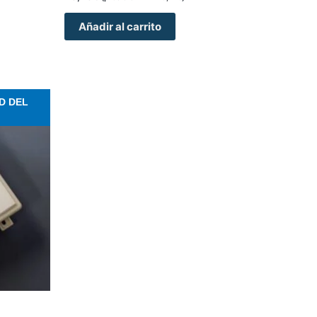
Añadir al carrito
te
D DEL
oducto
ene
ltiples
riantes.
s
ciones
eden
egir
gina