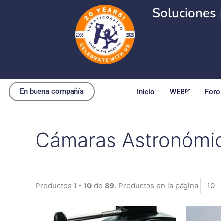
Ir
Soluciones 
al
contenido
En buena compañía
Inicio
WEB
Foro
Cámaras Astronómi
Productos
1 - 10
de
89
. Productos en la página