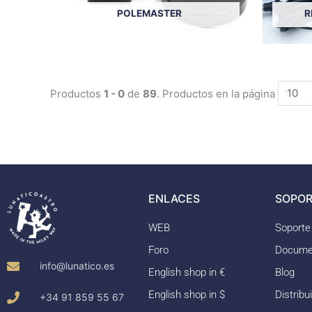
POLEMASTER
R
Productos
1 - 0
de
89
. Productos en la página
ENLACES
SOPOR
WEB
Soporte
Foro
Docume
info@lunatico.es
English shop in €
Blog
English shop in $
Distribu
+34 91 859 55 67