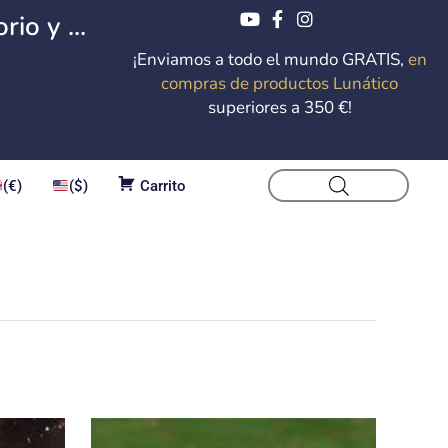
io y ...
¡Enviamos a todo el mundo GRATIS,
en
compras de productos Lunático
superiores a 350 €!
(€)
($)
Carrito