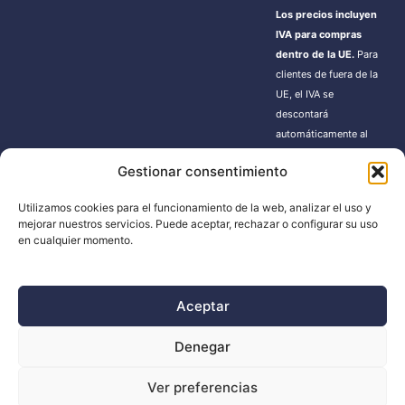
Los precios incluyen
IVA para compras
dentro de la UE.
Para
clientes de fuera de la
UE, el IVA se
descontará
automáticamente al
finalizar la compra.
Gestionar consentimiento
Estos pedidos pueden
estar sujetos a gastos
Utilizamos cookies para el funcionamiento de la web, analizar el uso y
de importación según
mejorar nuestros servicios. Puede aceptar, rechazar o configurar su uso
la normativa de cada
en cualquier momento.
país.
Aceptar
BUSCADOR
Denegar
Búsqueda
Ver preferencias
de
productos