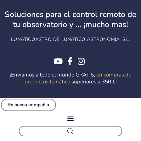
Ir
al
Soluciones para el control remoto de
contenido
tu observatorio y ... ¡mucho mas!
LUNATICOASTRO DE LUNATICO ASTRONOMIA, S.L.
¡Enviamos a todo el mundo GRATIS,
en compras de
productos Lunático
superiores a 350 €!
En buena compañía