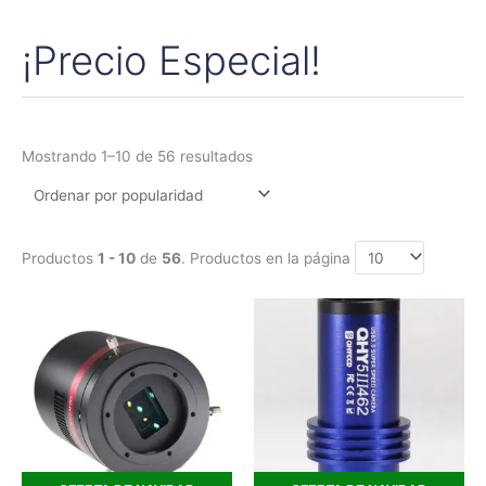
¡Precio Especial!
Ordenado
por
popularidad
Mostrando 1–10 de 56 resultados
Productos
1 - 10
de
56
. Productos en la página
Rango
Rango
Este
Este
de
de
producto
produc
precios:
precios:
tiene
tiene
desde
desde
2.375,00€
289,00€
múltiples
múltipl
hasta
hasta
variantes.
variant
2.785,00€
338,00€
Las
Las
opciones
opcion
se
se