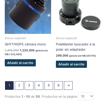
era:
es:
1.415,00€.
1.225,00€.
¡Precio especial!
¡Precio especial!
QHY174GPS cámara mono
PoleMaster buscador a la
polar sin adaptador
1.415,00
€
1.225,00
€
(precio sin
IVA
1.012,40
€
)
299,00
€
(precio sin IVA
247,11
€
)
Añadir al carrito
Añadir al carrito
1
2
3
4
5
6
→
Productos
1 - 10
de
56
. Productos en la página