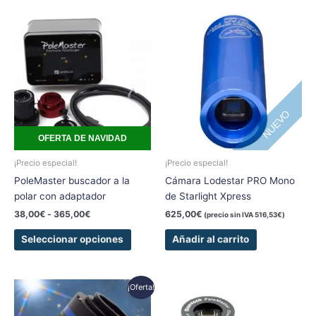
Rango
Este
de
producto
precios:
tiene
desde
38,00€
múltiples
hasta
variantes.
365,00€
Las
NUEVO
opciones
se
OFERTA DE NAVIDAD
pueden
elegir
¡Precio especial!
¡Precio especial!
en
PoleMaster buscador a la
Cámara Lodestar PRO Mono
la
polar con adaptador
de Starlight Xpress
página
38,00
€
-
365,00
€
625,00
€
(precio sin IVA
516,53
€
)
de
producto
Seleccionar opciones
Añadir al carrito
El
El
¡Oferta!
precio
precio
original
actual