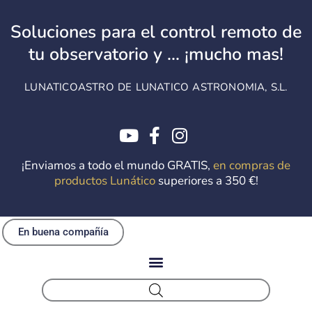
Ir
al
Soluciones para el control remoto de
contenido
tu observatorio y ... ¡mucho mas!
LUNATICOASTRO DE LUNATICO ASTRONOMIA, S.L.
¡Enviamos a todo el mundo GRATIS,
en compras de
productos Lunático
superiores a 350 €!
En buena compañía