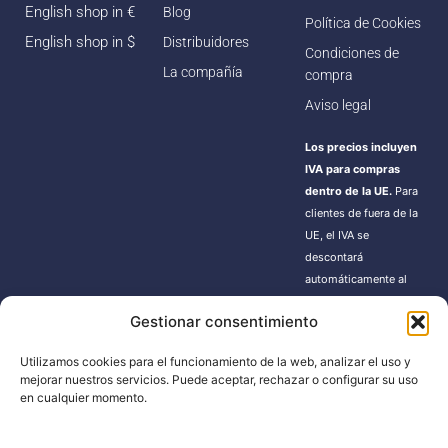
English shop in €
Blog
Política de Cookies
English shop in $
Distribuidores
Condiciones de
La compañía
compra
Aviso legal
Los precios incluyen
IVA para compras
dentro de la UE.
Para
clientes de fuera de la
UE, el IVA se
descontará
automáticamente al
finalizar la compra.
Gestionar consentimiento
Estos pedidos pueden
estar sujetos a gastos
Utilizamos cookies para el funcionamiento de la web, analizar el uso y
de importación según
mejorar nuestros servicios. Puede aceptar, rechazar o configurar su uso
la normativa de cada
en cualquier momento.
país.