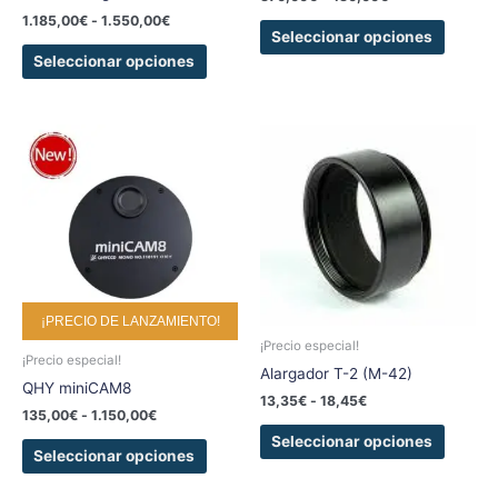
página
página
1.185,00
€
-
1.550,00
€
de
de
Seleccionar opciones
producto
produc
Seleccionar opciones
Rango
Rango
Este
Este
de
de
producto
produc
precios:
precios:
tiene
tiene
desde
desde
135,00€
13,35€
múltiples
múltipl
hasta
hasta
variantes.
variant
1.150,00€
18,45€
Las
Las
opciones
opcion
se
se
¡PRECIO DE LANZAMIENTO!
pueden
pueden
¡Precio especial!
elegir
elegir
¡Precio especial!
Alargador T-2 (M-42)
en
en
QHY miniCAM8
13,35
€
-
18,45
€
la
la
135,00
€
-
1.150,00
€
página
página
Seleccionar opciones
de
de
Seleccionar opciones
producto
produc