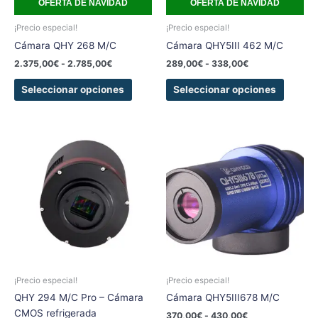
OFERTA DE NAVIDAD
OFERTA DE NAVIDAD
pueden
pueden
elegir
elegir
¡Precio especial!
¡Precio especial!
en
en
Cámara QHY 268 M/C
Cámara QHY5III 462 M/C
la
la
2.375,00
€
-
2.785,00
€
289,00
€
-
338,00
€
página
página
de
de
Seleccionar opciones
Seleccionar opciones
producto
produc
Rango
Rango
Este
Este
de
de
producto
produc
precios:
precios:
tiene
tiene
desde
desde
1.185,00€
370,00€
múltiples
múltipl
hasta
hasta
variantes.
variant
1.550,00€
430,00€
Las
Las
opciones
opcion
se
se
pueden
pueden
elegir
elegir
¡Precio especial!
¡Precio especial!
en
en
QHY 294 M/C Pro – Cámara
Cámara QHY5III678 M/C
la
la
CMOS refrigerada
370,00
€
-
430,00
€