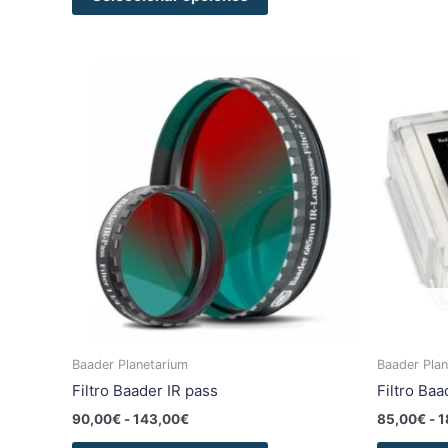
Rango
Este
de
producto
precios:
tiene
desde
90,00€
múltiples
hasta
variantes.
143,00€
Las
opciones
se
pueden
elegir
en
la
página
Baader Planetarium
Baader Plan
de
Filtro Baader IR pass
Filtro Ba
producto
90,00
€
-
143,00
€
85,00
€
-
1