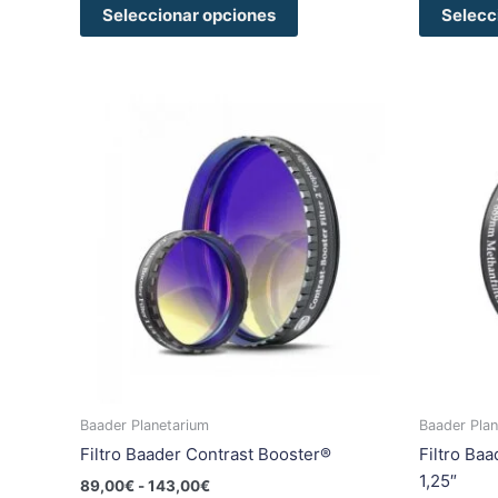
Seleccionar opciones
Selecc
Rango
Este
de
producto
precios:
tiene
desde
89,00€
múltiples
hasta
variantes.
143,00€
Las
opciones
se
pueden
elegir
en
la
página
Baader Planetarium
Baader Plan
de
Filtro Baader Contrast Booster®
Filtro Ba
producto
1,25″
89,00
€
-
143,00
€