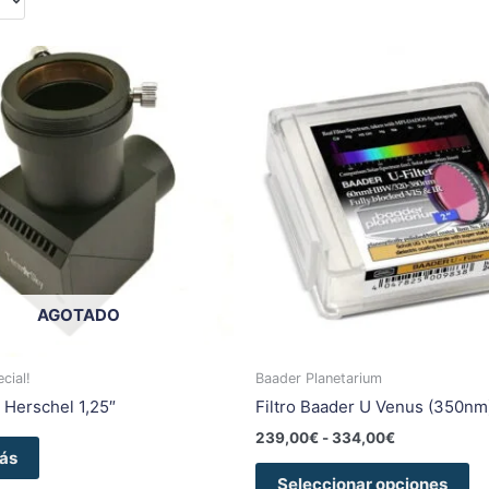
Rango
Es
de
pr
precios:
ti
desde
239,00€
mú
hasta
va
334,00€
La
op
se
pu
el
AGOTADO
en
la
pá
cial!
Baader Planetarium
de
 Herschel 1,25″
Filtro Baader U Venus (350nm
pr
239,00
€
-
334,00
€
ás
Seleccionar opciones