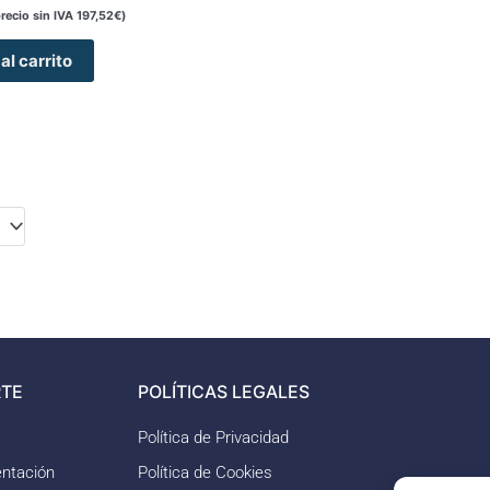
precio sin IVA
197,52
€
)
al carrito
TE
POLÍTICAS LEGALES
Política de Privacidad
ntación
Política de Cookies