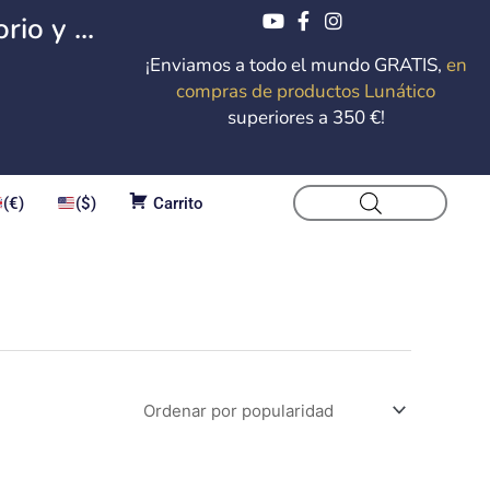
io y ...
¡Enviamos a todo el mundo GRATIS,
en
compras de productos Lunático
superiores a 350 €!
(€)
($)
Carrito