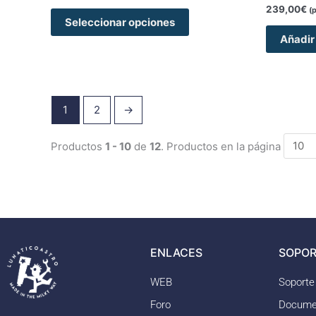
239,00
€
(
Seleccionar opciones
Añadir 
1
2
→
Productos
1 - 10
de
12
. Productos en la página
ENLACES
SOPOR
WEB
Soporte
Foro
Docume