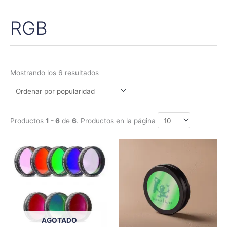
RGB
Ordenado
por
popularidad
Mostrando los 6 resultados
Productos
1 - 6
de
6
. Productos en la página
Rango
Este
de
producto
precios:
tiene
desde
659,00€
múltiples
hasta
variantes.
1.020,00€
Las
opciones
AGOTADO
se