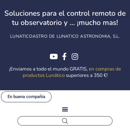
Ir
al
Soluciones para el control remoto de
contenido
tu observatorio y ... ¡mucho mas!
LUNATICOASTRO DE LUNATICO ASTRONOMIA, S.L.
¡Enviamos a todo el mundo GRATIS,
en compras de
productos Lunático
superiores a 350 €!
En buena compañía