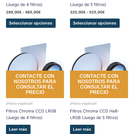
la
la
(Juego de 4 filtros)
(Juego de 5 filtros)
página
página
289,00
€
-
485,00
€
325,00
€
-
525,00
€
de
de
producto
produc
Seleccionar opciones
Seleccionar opciones
CONTACTE CON
CONTACTE CON
NOSOTROS PARA
NOSOTROS PARA
CONSULTAR EL
CONSULTAR EL
PRECIO
PRECIO
¡Precio especial!
¡Precio especial!
Filtros Chroma CCD LRGB
Filtros Chroma CCD Ha8-
(Juego de 4 filtros)
LRGB (Juego de 5 filtros)
Leer más
Leer más