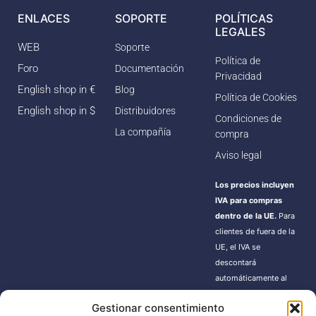
ENLACES
SOPORTE
POLÍTICAS
LEGALES
WEB
Soporte
Política de
Foro
Documentación
Privacidad
English shop in €
Blog
Política de Cookies
English shop in $
Distribuidores
Condiciones de
La compañía
compra
Aviso legal
Los precios incluyen
IVA para compras
dentro de la UE.
Para
clientes de fuera de la
UE, el IVA se
descontará
automáticamente al
finalizar la compra.
Gestionar consentimiento
Estos pedidos pueden