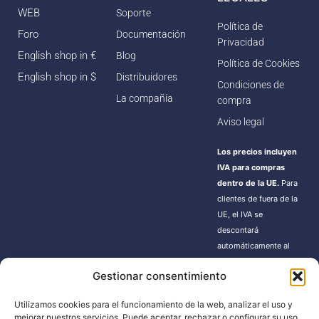
WEB
Soporte
Política de
Foro
Documentación
Privacidad
English shop in €
Blog
Política de Cookies
English shop in $
Distribuidores
Condiciones de
La compañía
compra
Aviso legal
Los precios incluyen
IVA para compras
dentro de la UE.
Para
clientes de fuera de la
UE, el IVA se
descontará
automáticamente al
finalizar la compra.
Gestionar consentimiento
Estos pedidos pueden
estar sujetos a gastos
Utilizamos cookies para el funcionamiento de la web, analizar el uso y
de importación según
mejorar nuestros servicios. Puede aceptar, rechazar o configurar su uso