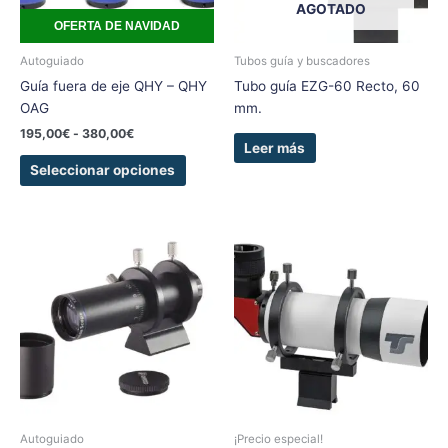
AGOTADO
se
OFERTA DE NAVIDAD
pueden
elegir
Autoguiado
Tubos guía y buscadores
en
Guía fuera de eje QHY – QHY
Tubo guía EZG-60 Recto, 60
la
OAG
mm.
página
195,00
€
-
380,00
€
de
Leer más
producto
Seleccionar opciones
Autoguiado
¡Precio especial!