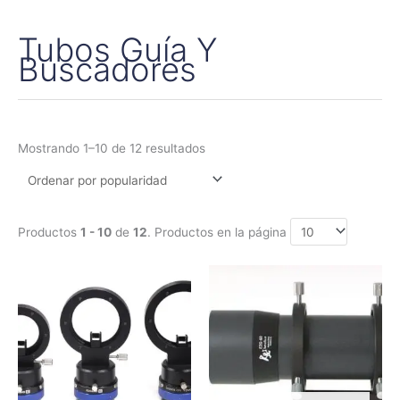
Tubos Guía Y
Ordenado
por
Buscadores
popularidad
Mostrando 1–10 de 12 resultados
Productos
1 - 10
de
12
. Productos en la página
Rango
Este
de
producto
precios:
tiene
desde
195,00€
múltiples
hasta
variantes.
380,00€
Las
opciones