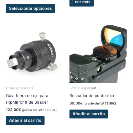
de
Leer más
producto
Seleccionar opciones
Otros accesorios
¡Precio especial!
Guía fuera de eje para
Buscador de punto rojo
FlipMirror II de Baader
89,00
€
(precio sin IVA
73,55
€
)
122,00
€
(precio sin IVA
100,83
€
)
Añadir al carrito
Añadir al carrito