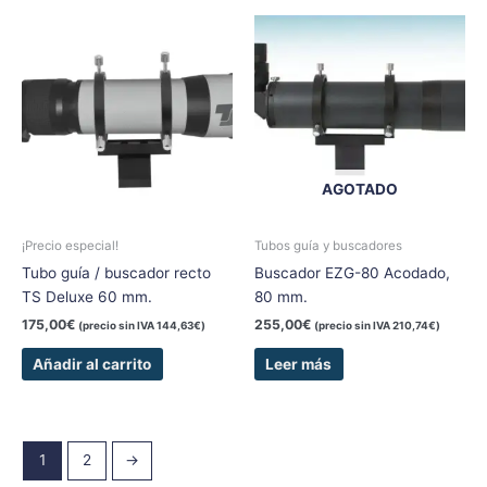
AGOTADO
¡Precio especial!
Tubos guía y buscadores
Tubo guía / buscador recto
Buscador EZG-80 Acodado,
TS Deluxe 60 mm.
80 mm.
175,00
€
255,00
€
(precio sin IVA
144,63
€
)
(precio sin IVA
210,74
€
)
Añadir al carrito
Leer más
1
2
→