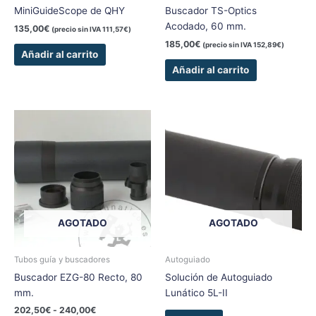
MiniGuideScope de QHY
Buscador TS-Optics
Acodado, 60 mm.
135,00
€
(precio sin IVA
111,57
€
)
185,00
€
(precio sin IVA
152,89
€
)
Añadir al carrito
Añadir al carrito
Rango
Este
de
producto
precios:
tiene
desde
202,50€
múltiples
hasta
variantes.
240,00€
Las
opciones
AGOTADO
AGOTADO
se
pueden
elegir
Tubos guía y buscadores
Autoguiado
en
Buscador EZG-80 Recto, 80
Solución de Autoguiado
la
mm.
Lunático 5L-II
página
202,50
€
-
240,00
€