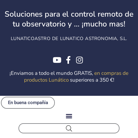
Ir
al
Soluciones para el control remoto de
contenido
tu observatorio y ... ¡mucho mas!
LUNATICOASTRO DE LUNATICO ASTRONOMIA, S.L.
¡Enviamos a todo el mundo GRATIS,
en compras de
productos Lunático
superiores a 350 €!
En buena compañía