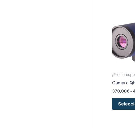
¡Precio espec
Cámara QH
370,00
€
-
Selecci