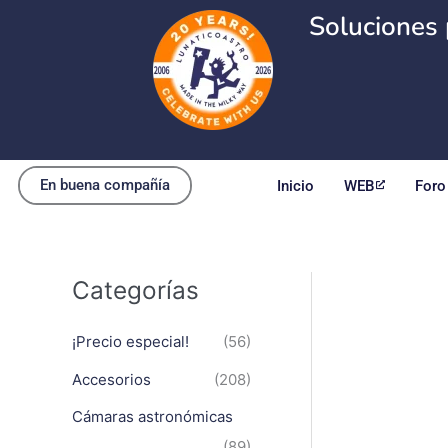
Ir
Soluciones 
al
contenido
En buena compañía
Inicio
WEB
Foro
Categorías
¡Precio especial!
(56)
Accesorios
(208)
Cámaras astronómicas
(89)