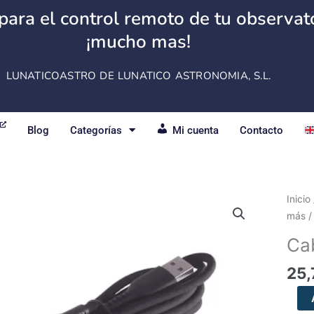
para el control remoto de tu observator
¡mucho mas!
LUNATICOASTRO DE LUNATICO ASTRONOMIA, S.L.
Blog
Categorías
Mi cuenta
Contacto
Cabl
Inicio
USB
más
3.0
Cab
(tipo
C)
25,
canti