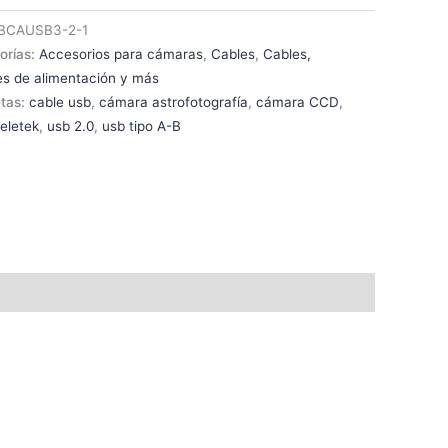
BCAUSB3-2-1
orías:
Accesorios para cámaras
,
Cables
,
Cables,
es de alimentación y más
etas:
cable usb
,
cámara astrofotografía
,
cámara CCD
,
seletek
,
usb 2.0
,
usb tipo A-B