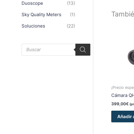
Duoscope
(13)
Tambi
Sky Quality Meters
(1)
Soluciones
(22)
B
ú
s
q
u
e
d
a
d
e
¡Precio espec
p
r
Cámara QH
o
d
399,00
€
(p
u
c
Añadir a
t
o
s