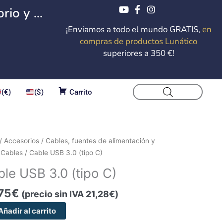
io y ...
¡Enviamos a todo el mundo GRATIS,
en
compras de productos Lunático
superiores a 350 €!
(€)
($)
Carrito
e
/
Accesorios
/
Cables, fuentes de alimentación y
/
Cables
/ Cable USB 3.0 (tipo C)
le USB 3.0 (tipo C)
75
€
(precio sin IVA
21,28
€
)
dad
Añadir al carrito