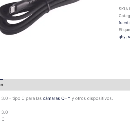
SKU:
Categ
fuent
Etiqu
qhy
,
ón
Información adicional
3.0 – tipo C para las
cámaras QHY
y otros dispositivos.
 3.0
o C