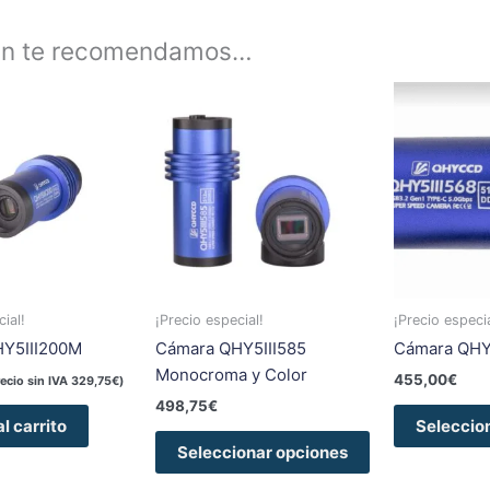
én te recomendamos…
Este
producto
tiene
múltiples
variantes.
Las
opciones
se
pueden
ial!
¡Precio especial!
¡Precio especia
elegir
Y5III200M
Cámara QHY5III585
Cámara QHY
en
Monocroma y Color
455,00
€
la
recio sin IVA
329,75
€
)
498,75
€
página
l carrito
Seleccio
de
Seleccionar opciones
producto