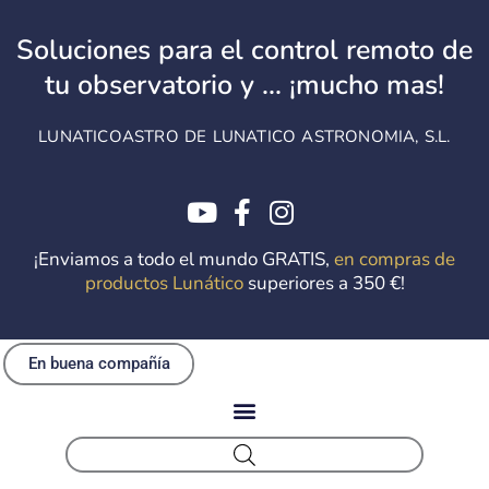
Ir
al
Soluciones para el control remoto de
contenido
tu observatorio y ... ¡mucho mas!
LUNATICOASTRO DE LUNATICO ASTRONOMIA, S.L.
¡Enviamos a todo el mundo GRATIS,
en compras de
productos Lunático
superiores a 350 €!
En buena compañía