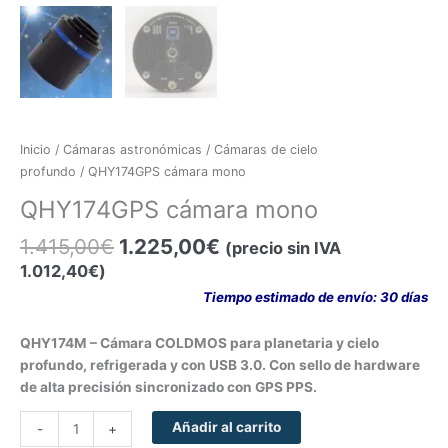
Inicio
/
Cámaras astronómicas
/
Cámaras de cielo
profundo
/ QHY174GPS cámara mono
QHY174GPS cámara mono
1.415,00
€
1.225,00
€
(precio sin IVA
1.012,40
€
)
Tiempo estimado de envío: 30 días
QHY174M – Cámara COLDMOS para planetaria y cielo
profundo, refrigerada y con USB 3.0. Con sello de hardware
de alta precisión sincronizado con GPS PPS.
Añadir al carrito
-
+