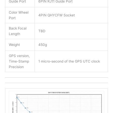
Guide Port
6PIN RJ11 Guide Port
Color Wheel
4PIN QHYCFW Socket
Port
Back Focal
TBD
Length
Weight
450g
GPS version,
Time-Stamp
1 micro-second of the GPS UTC clock
Precision