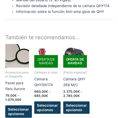
Revisión detallada independiente de la cámara QHY174
Información sobre la función Anti-amp glow de QHY
También te recomendamos…
Rango
Rango
Rango
Este
Este
Este
de
de
de
producto
producto
producto
precios:
precios:
precios:
tiene
tiene
tiene
desde
desde
desde
OFERTA DE
OFERTA DE
79,00€
660,00€
2.375,00€
NAVIDAD
NAVIDAD
múltiples
múltiples
múltiples
hasta
hasta
hasta
variantes.
variantes.
variantes.
1.075,00€
685,00€
2.785,00€
Accesorios para
Cámaras a color
¡Precio especial!
Las
Las
Las
el Dragonfly
Cámara
Cámara QHY
opciones
opciones
opciones
Panel para
QHY5III174
268 M/C
se
se
se
flats Aurora
660,00
€
-
2.375,00
€
-
pueden
pueden
pueden
79,00
€
-
685,00
€
2.785,00
€
elegir
elegir
elegir
1.075,00
€
en
en
en
Seleccionar
Seleccionar
Seleccionar
opciones
opciones
la
la
la
opciones
página
página
página