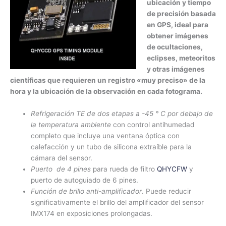
ubicación y tiempo
de precisión basada
en GPS, ideal para
obtener imágenes
de ocultaciones,
eclipses, meteoritos
y otras imágenes
científicas que requieren un registro «muy preciso» de la
hora y la ubicación de la observación en cada fotograma.
Refrigeración TE de dos etapas a -45 ° C por debajo de
la temperatura ambiente
con control antihumedad
completo que incluye una ventana óptica con
calefacción y un tubo de silicona extraíble para la
cámara del sensor.
Puerto de 4 pines
para rueda de filtro
QHYCFW
y
puerto de autoguiado de 6 pines.
Función de brillo anti-amplificador
. Puede reducir
significativamente el brillo del amplificador del sensor
IMX174 en exposiciones prolongadas.