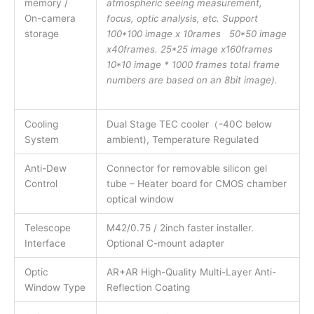
atmospheric seeing measurement,
memory /
focus, optic analysis, etc. Support
On-camera
100*100 image x 10rames 50*50 image
storage
x40frames. 25*25 image x160frames
10*10 image * 1000 frames total frame
numbers are based on an 8bit image).
Cooling
Dual Stage TEC cooler（-40C below
System
ambient), Temperature Regulated
Anti-Dew
Connector for removable silicon gel
Control
tube – Heater board for CMOS chamber
optical window
Telescope
M42/0.75 / 2inch faster installer.
Interface
Optional C-mount adapter
Optic
AR+AR High-Quality Multi-Layer Anti-
Window Type
Reflection Coating