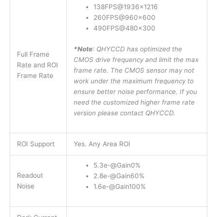
138FPS@1936×1216
260FPS@960×600
490FPS@480×300
*Note
: QHYCCD has optimized the
Full Frame
CMOS drive frequency and limit the max
Rate and ROI
frame rate. The CMOS sensor may not
Frame Rate
work under the maximum frequency to
ensure better noise performance. If you
need the customized higher frame rate
version please contact QHYCCD.
ROI Support
Yes. Any Area ROI
5.3e-@Gain0%
Readout
2.8e-@Gain60%
Noise
1.6e-@Gain100%