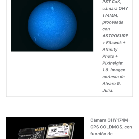
PST CaK,
cámara QHY
174MM,
procesada
con
ASTROSURF
+ Fitswok +
Affinity
Photo +
PixInsight
1.8. Imagen
cortesía de
Alvaro G.
Julia.
Cámara QHY174M-
GPS COLDMOS, con
función de