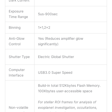
Dark Current
Exposure
5us-900sec
Time Range
Binning
1×1,2×2
Anti-Glow
Yes (Reduces amplifier glow
Control
significantly)
Shutter Type
Electric Global Shutter
Computer
USB3.0 Super Speed
Interface
Build-in total 512Kbytes Flash Memory.
100Kbytes user-accessible space
For stellar ROI frames for analysis of
exoplanet investigation, occultations,
Non-volatile