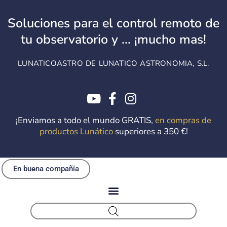
Ir
al
Soluciones para el control remoto de
contenido
tu observatorio y ... ¡mucho mas!
LUNATICOASTRO DE LUNATICO ASTRONOMIA, S.L.
¡Enviamos a todo el mundo GRATIS,
en compras de
productos Lunático
superiores a 350 €!
En buena compañía