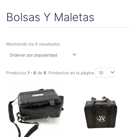
Bolsas Y Maletas
Ordenado
por
popularidad
Mostrando los 6 resultados
Productos
1 - 6
de
6
. Productos en la página
Rango
Rango
Este
Este
de
de
producto
produc
precios:
precios:
tiene
tiene
desde
desde
35,95€
59,00€
múltiples
múltipl
hasta
hasta
variantes.
variant
59,75€
84,00€
Las
Las
opciones
opcion
se
se