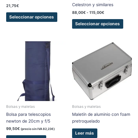
la
la
Celestron y similares
21,75
€
página
página
88,00
€
-
115,00
€
de
de
Seleccionar opciones
producto
produc
Seleccionar opciones
Bolsas y maletas
Bolsas y maletas
Bolsa para telescopios
Maletín de aluminio con foam
newton de 20cm y f/5
pretroquelado
99,50
€
(precio sin IVA
82,23
€
)
Leer más