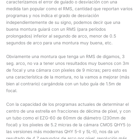
caracterizamos el error de guiado o desviación con una
medida tan popular como el RMS, cantidad que reportan varios
programas y nos indica el grado de desviación
independientemente de su signo, podemos decir que una
buena montura guiará con un RMS (para períodos
prolongados) inferior al segundo de arco, menor de 0.5
segundos de arco para una montura muy buena, etc.
Obviamente una montura que tenga un RMS de digamos, 3
seg. arco, no va a tener unos resultados muy buenos con 3m
de focal y una cámara con píxeles de 9 micras; pero esto es
una característica de la montura, no la vamos a mejorar (más
bien al contrario) cargándola con un tubo guía de 1.5m de
focal.
Con la capacidad de los programas actuales de determinar el
centro de una estrella en fracciones de décima de píxel, y con
un tubo como el EZG-60 de 60mm de diámetro (230mm de
focal) y los píxeles de 5.2 micras de la cámara CMOS QHY5 (o
las versiones más modernas QHY 5-II y 5L-II), nos da un
resultado de
4.7 segundos de arco por píxel, resolución más