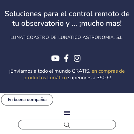
Ir
al
Soluciones para el control remoto de
contenido
tu observatorio y ... ¡mucho mas!
LUNATICOASTRO DE LUNATICO ASTRONOMIA, S.L.
¡Enviamos a todo el mundo GRATIS,
en compras de
productos Lunático
superiores a 350 €!
En buena compañía